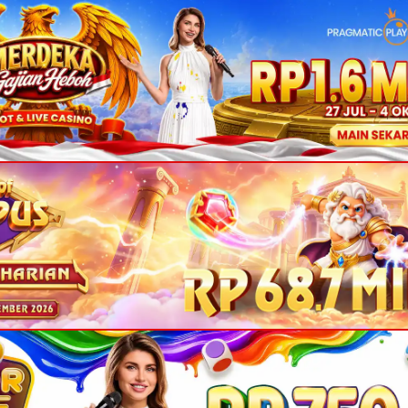
ARLAY
N
 2026 20:00 - 25 Mei 2026 19:59
600.000
026 20:00 - 29 Juni 2026 19:59
750.000
Bet & Win Cash Drop (Mingguan)
2 dan Prize 3 Khusus
Singapore Toto
keluaran hari
senin
dan
2026 20:00 - 27 Juli 2026 19:59
600.000
6 Juli 2026 07:00 - 28 September 2026 06:59 WIB
26 20:00 - 24 Agustus 2026 19:59
600.000
Nantikan Info Berikutnya
iah senilai Rp 2.000.000.000 yang akan diberikan kepada p
Nantikan Info Berikutnya
lama periode promosi berlangsung.
ditentukan dari pemain vang memasang taruhan di semua pe
Nantikan Info Berikutnya
AN HEBOH
rst Person dan RNG) selama periode promosi cash drop.
Nantikan Info Berikutnya
han Minimum
untuk promosi ini.
Promo Eksklusif Merdeka Gajian Heboh & Sit N Wi
Nantikan Info Berikutnya
rtisipasi dalam promosi ini adalah semua permainan Evolution
27 Juli 2026 00:00 - 4 Oktober 2026 23:59
Nantikan Info Berikutnya
Nantikan Info Berikutnya
Turnamen terbagi menjadi 12 minggu :
TOTAL
eka Gajian Heboh (27 Juli 2026 00:00 - 30 Agustus 2026 23:5
:00 - 13 Juli 2026 06:59
bettingan TOGEL INVEST, Indikasi KECURANGAN, ataupun ya
eka Gajian Heboh (31 Agustus 2026 00:00 - 4 Oktober 2026 2
Mega Gacor Level 5 (Harian & Mingguan)
7:00 - 20 Juli 2026 06:59
ir OTOMATIS oleh server BET1000.
 : Merdeka Sit N Win (27 Juli 2026 00:00 - 30 Agustus 2026 2
27 Juli 2026 20:00 - 24 Agustus 2026 19:59
PUS POP PRIZE DROP
7:00 - 27 Juli 2026 06:59
o : Merdeka Sit N Win (31 Agustus 2026 00:00 - 4 Oktober 202
an
07:00 - 3 Agustus 2026 06:59
Gates of Olympus POP Prize Drop Harian
g yang beruntung akan mendapatkan total hadiah senilai Rp 
6 07:00 - 10 Agustus 2026 06:59
 3