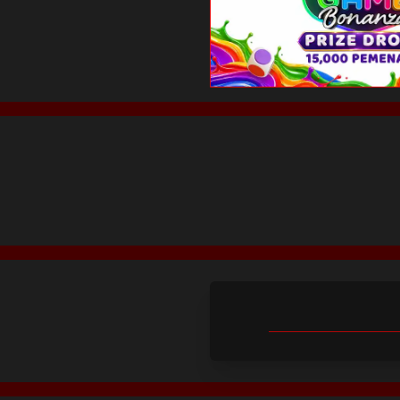
Pragmatic Play berh
516.000 pemenang ak
10 Agustus 20
pemberitahuan sebe
selama periode prom
17 Agustus 20
546.950 hadiah denga
Wheel drops akan ber
24 Agustus 20
28 September 2026 11
(WIB) dengan 129.000
Turnamen Slot (Ming
31 Agustus 20
Prize Drop akan berl
Untuk memenangkan h
7 September 
dibawah :
PROMO COLOR GAME BO
Promosi akan dimulai 
Setiap bagian dalam 
14 September
3 Agustus 2026 - 10 
Tidak ada batas taru
bisa didapatkan dala
21 September
harinya.
Terdapat total 22.760
mengoleksi bagian s
10 Agustus 2026 - 17
kepada pemain yang 
Setelah roda komplit
Pemain yang memenuhi
harinya.
Pemenang Turnamen d
menampilkan hadiah 
Pemenang akan diumu
17 September 2026 - 
15.000 hadiah dengan
nilai taruhan).
Hadiah bisa berupa u
Evolution berhak un
setiap harinya.
23 Agustus 23:59 (WI
Skor = (Kemenangan T
pemberitahuan sebe
Untuk terkualifikasi
Multiplier di
Akan ada 2 prize dro
Contoh perhitungan :
POP” atau “Sweet Bon
dengan nilai 
Fase 1 : 6 Agustus 0
Hadiah (IDR)
Pemain 1 : Pemain be
Hadiah yang dimenan
Hadiah freesp
600.000.000.
80.000.000
Pemain 2 : Pemain be
taruhan yang digunak
taruhan yang
Fase 2 : 17 Agustus 
Permainan yang memen
40.000.000
maka akan diberikan f
1.600 , maka a
150.000.000.
Roll, Irish Charms da
19.200.000
Pemain yang mendapat
Chip gratis hanya bi
Pemain dapat memilih
12.800.000
Pemain yang mendapat
hanya berlaku 3 hari
Chip gratis tidak bis
hari sejak diberikan,