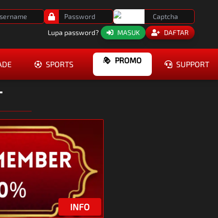
Lupa password?
MASUK
DAFTAR
PROMO
ADE
SPORTS
SUPPORT
T
INFO