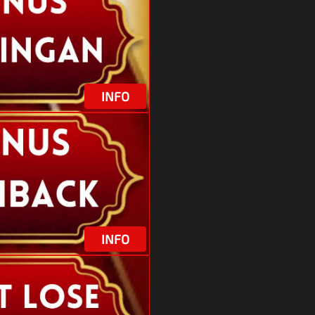
OT, bukan AKUMULASI
tic & PG Soft), maka
rsebut.
ew member dengan member
INFO
ila ditemukan kecurangan
ll.
ME di BET1000.
 dari jumlah Deposit +
 SLOT GAMES, maka tidak di
INFO
ila ditemukan kecurangan
 ,-
ll.
a pemain sudah melakukan