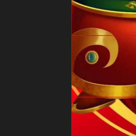
+ Promo ini berlaku untu
30.000.000 - 399.999.
pemasangan taruhan maka 
+ Maksimal Bonus KEKALAH
ketentuan turnover agar d
400.000.000 - 1.999.999
+ Bonus KEKALAHAN MINGGU
2.000.000.000 - 2.999.99
3.000.000.000 - 3.999.99
#
LEVEL BONUS KOMISI CA
BONUS DEPOSIT HARIAN
4.000.000.000 - 5.000.0
KEKALAHAN
BONUS KEKALAHAN MIX 
100.000 - 4.999.999
# Syarat dan Ketentuan :
5.000.000 - 49.999.99
# Penawaran Promosi :
- Minimal TURNOVER adala
+ Promo ini berlaku untu
50.000.000 - 299.999.9
- Bonus ROLLINGAN MINGGU
+ Maksimal Bonus KEKALAH
300.000.000 - 499.999.
GAMES, bukan AKUMULASI 
JUMLAH TEAM PER PAK
- Bonus ROLLINGAN MINGGU
500.000.000 - 699.999.9
- Bonus dapat di CLAIM de
5 TEAM - 7 TEAM
(
kalah 1
700.000.000 - 1.000.000
- Promo ini dapat berubah
8 TEAM - 9 TEAM
(
kalah 1
- Keputusan Management BE
PROMO PRIZE 2 DAN PRI
10 TEAM KEATAS
(
kalah 1
# Syarat dan Ketentuan :
# Penawaran Promosi :
- Minimal KEKALAHAN adal
+ Promo ini berlaku untuk
- Bonus KEKALAHAN MINGGU
# Syarat dan Ketentuan :
+ Dapatkan bonus
PRIZE 2
SPORTSBOOK, bukan AKUMU
- Minimal Bet MIX PARLAY R
BONUS ROLLINGAN MINGG
+ Promo Prize bisa didapa
- Bonus KEKALAHAN MINGGU