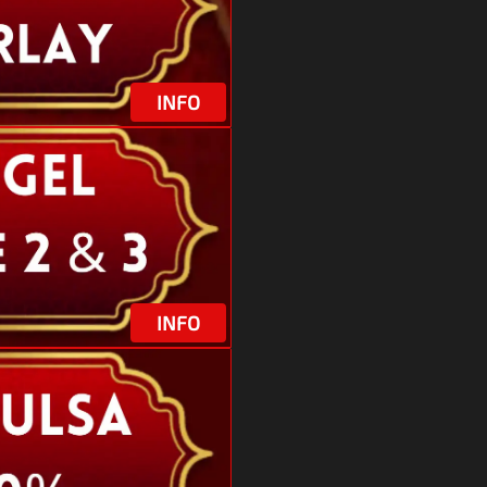
RTSBOOK di BET1000.
enuhi syarat dan
INFO
di BET1000.
r PROVIDER SLOT / ARCADE
apai.
INFO
r PROVIDER LIVECASINO /
pai.