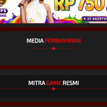
3 Agustus 2026 12:00 - 28 September 2026 11:59
ak untuk mengubah, menangguhkan atau membatalkan promosi
an memenangkan hadiah senilai Rp 5.983.200.000 yang akan
26 07:00 - 17 Agustus 2026 06:59
lumnya.
osi berlangsung.
26 07:00 - 24 Agustus 2026 06:59
n hadiah senilai Rp 69.489.750.000 akan diberikan mulai 3 A
langsung setiap minggu, mulai Senin, pukul 20:00 hingga Seni
26 07:00 - 31 Agustus 2026 06:59
:59 (WIB).
 hadiah dan total hadiah senilai Rp 1.495.800.000 setiap mi
guan)
26 07:00 - 7 September 2026 06:59
angsung setiap hari mulai pukul 12:00 hingga 11:59 keesokan h
adiah, pemain harus mendapatkan semua (3) bagian untuk 
2026 07:00 - 14 September 2026 06:59
NANZA PRIZE DROP
dari 27 Juli 2026, 00:00 hingga 4 Oktober 2026, 23:59 (WIB).
wheel drops akan muncul secara acak saat taruhan apapun, d
 2026 07:00 - 21 September 2026 06:59
Agustus 2026 : 21.150 pemenang harian, dengan hadiah senilai
han minimum dalam promosi ini.
m setiap taruhan. Jika mendapatkan bagian pertama, maka An
Color Game Bonanza Prize Drop
 2026 07:00 - 28 September 2026 06:59
MEDIA
PEMBAYARAN
 hadiah tunai dan free spin senilai Rp 1.381.000.000 yang aka
elanjutnya sampai semuanya lengkap.
 September 2026 : 4.375 pemenang harian, dengan hadiah seni
6 Agustus 2026 00:00 - 23 Agustus 2026 23:59 WIB
beruntung.
, anda bisa memutar roda dan roda vertikal berlayar penuh a
 syarat akan terus memenuhi syarat untuk hadiah di periode
itentukan berdasarkan pada Kemenangan Terbesar dari 1 Spi
Anda.
mkan pada minggu setelah promo dalam waktu 3 hari kerja.
28 September 2026 : 21.150 pemenang harian, dengan hadiah 
 total hadiah senilai Rp 750.000.000 akan diberikan mulai 6
ang tunai, pengganda taruhan atau freespin.
tuk mengubah, menangguhkan, atau membatalkan promosi kap
B)
erbesar / Nilai Taruhan) x 100
lumnya.
, Pemain harus memasang taruhan dengan uang asli pada per
dasarkan pada nilai taruhan kemenangan Anda (multiplier yang
p selama periode promosi, sesuai dengan jadwal berikut :
anza POP” (mulai 21 Sep).
taruhan, dengan batas maksimal nilai taruhan sesuai Rp 1.600
0:00 - 16 Agustus 23:59 (WIB) dengan 12.000 pemenang dan ha
Total Pemenang
Tota
rtaruh Rp 1.000 dan menang Rp 40.000. Maka, Skor = (40.000 
gkan berupa freespin dan diberikan dalam permainan yang d
in (8 spin) akan diberikan dalam permainan yang dimenangka
MITRA
GAME
RESMI
1
8
rtaruh Rp 1.000 dan menang Rp 50.000. Maka, Skor = (50.000 
an untuk memenangkan hadiah tersebut. Jika taruhan yang m
 digunakan untuk memenangkan hadiah tersebut. Jika taruha
00:00 - 23 Agustus 23:59 (WIB) dengan 3.000 pemenang dan h
uhi syarat : Semua permainan slot di Pragmatic Play & PP P
1
4
ree spin senilai Rp 16.500 per spin.
kan diberikan free spin senilai Rp 1.600 per spin.
n Diamonds are Forever 3 lines.
1
kan free spin bisa memilih untuk memainkan sekarang atau l
sa digunakan di permainan berikut : Color Game Bonanza
 untuk memainkan free spins secara langsung atau nanti. Fr
1
1
kan free spin bisa memilih untuk memainkan sekarang atau l
 setelah pemain mendapatkannya, setelah itu hadiah freespin
a digabungkan dengan taruhan lain.
 setelah itu akan kedaluwarsa. Nilai taruhan per free spins a