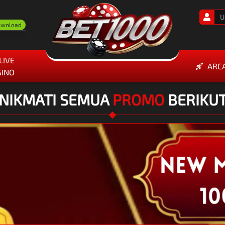
ownload
LIVE
ARC
SINO
NIKMATI SEMUA
PROMO
BERIKU