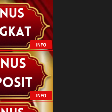
INFO
uti promo ini.
tic & PG Soft).
dua.
INI
<<
INFO
k perlu lagi kejar TO