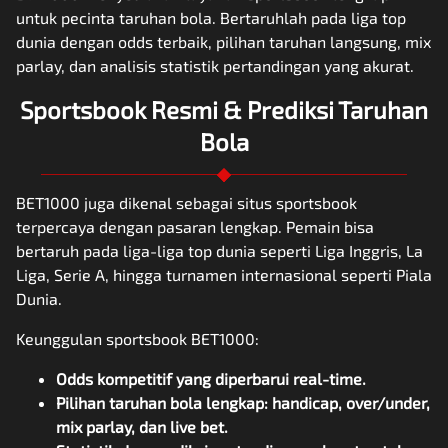
untuk pecinta taruhan bola. Bertaruhlah pada liga top
dunia dengan odds terbaik, pilihan taruhan langsung, mix
parlay, dan analisis statistik pertandingan yang akurat.
Sportsbook Resmi & Prediksi Taruhan
Bola
BET1000 juga dikenal sebagai situs sportsbook
terpercaya dengan pasaran lengkap. Pemain bisa
bertaruh pada liga-liga top dunia seperti Liga Inggris, La
Liga, Serie A, hingga turnamen internasional seperti Piala
Dunia.
Keunggulan sportsbook BET1000:
Odds kompetitif yang diperbarui real-time.
Pilihan taruhan bola lengkap: handicap, over/under,
mix parlay, dan live bet.