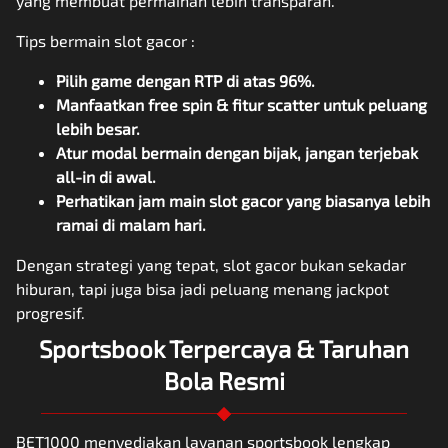
yang membuat permainan lebih transparan.
Tips bermain slot gacor :
Pilih game dengan RTP di atas 96%.
Manfaatkan free spin & fitur scatter untuk peluang
lebih besar.
Atur modal bermain dengan bijak, jangan terjebak
all-in di awal.
Perhatikan jam main slot gacor yang biasanya lebih
ramai di malam hari.
Dengan strategi yang tepat, slot gacor bukan sekadar
hiburan, tapi juga bisa jadi peluang menang jackpot
progresif.
Sportsbook Terpercaya & Taruhan
Bola Resmi
BET1000 menyediakan layanan sportsbook lengkap