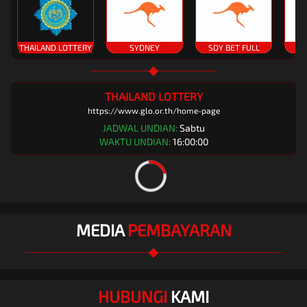
THAILAND LOTTERY
SYDNEY
SDY BET FULL
S
THAILAND LOTTERY
https://www.glo.or.th/home-page
JADWAL UNDIAN:
Sabtu
WAKTU UNDIAN:
16:00:00
MEDIA
PEMBAYARAN
HUBUNGI
KAMI