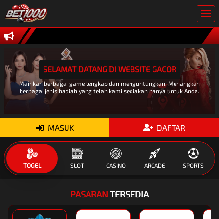
SELAMAT DATANG DI WEBSITE GACOR
Mainkan berbagai game lengkap dan menguntungkan. Menangkan
berbagai jenis hadiah yang telah kami sediakan hanya untuk Anda.
MASUK
DAFTAR
TOGEL
SLOT
CASINO
ARCADE
SPORTS
PASARAN
TERSEDIA